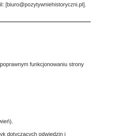
: [biuro@pozytywniehistoryczni.pl].
w poprawnym funkcjonowaniu strony
wień).
yk dotyczących odwiedzin i